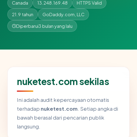
Canada
13.248.169.48
HTTPS Valid
21.9 tahun
GoDaddy.com, LLC
Diperbarui
3 bulan yang lalu
nuketest.com sekilas
Ini adalah audit kepercayaan otomatis
terhadap
nuketest.com
. Setiap angka di
bawah berasal dari pencarian publik
langsung.