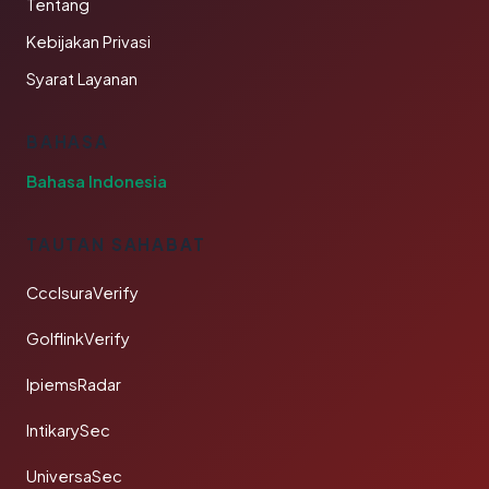
Tentang
Kebijakan Privasi
Syarat Layanan
BAHASA
Bahasa Indonesia
TAUTAN SAHABAT
CcclsuraVerify
GolflinkVerify
IpiemsRadar
IntikarySec
UniversaSec