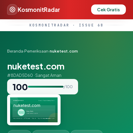
KosmonitRadar
Cek Gratis
KOSMONITRADAR · ISSUE 68
Beranda
›
Pemeriksaan
›
nuketest.com
nuketest.com
#8DAD5D60 · Sangat Aman
100
/ 100