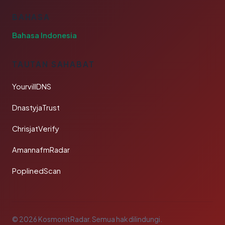
BAHASA
Bahasa Indonesia
TAUTAN SAHABAT
YourvillDNS
DnastyjaTrust
ChrisjatVerify
AmannafmRadar
PoplinedScan
© 2026 KosmonitRadar. Semua hak dilindungi.