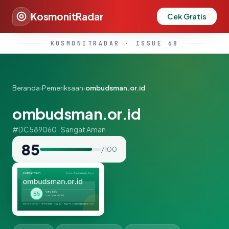
KosmonitRadar
Cek Gratis
KOSMONITRADAR · ISSUE 68
Beranda
›
Pemeriksaan
›
ombudsman.or.id
ombudsman.or.id
#DC589060 · Sangat Aman
85
/ 100