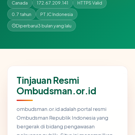
Canada
172.67.209.141
HTTPS Valid
0.7 tahun
PT JC Indonesia
Diperbarui
3 bulan yang lalu
Tinjauan Resmi
Ombudsman.or.id
ombudsman.or.id adalah portal resmi
Ombudsman Republik Indonesia yang
bergerak di bidang pengawasan