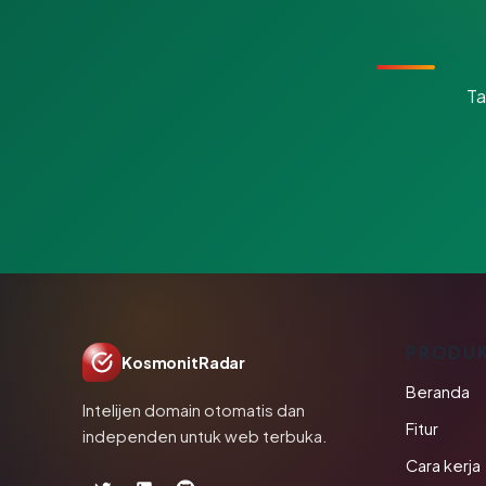
Ta
PRODU
KosmonitRadar
Beranda
Intelijen domain otomatis dan
Fitur
independen untuk web terbuka.
Cara kerja