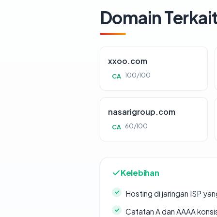
Domain Terkai
xxoo.com
100/100
CA
nasarigroup.com
60/100
CA
Kelebihan
Hosting di jaringan ISP y
Catatan A dan AAAA konsi