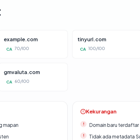
t
example.com
tinyurl.com
70/100
100/100
CA
CA
gmvaluta.com
60/100
CA
Kekurangan
ang mapan
Domain baru terdaftar
sten
Tidak ada metadata S