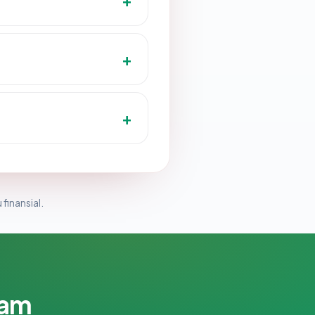
 finansial.
lam