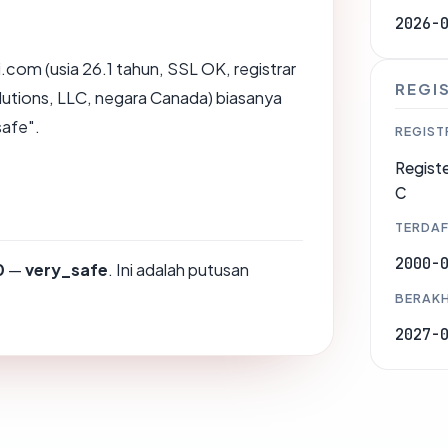
2026-
.com (usia 26.1 tahun, SSL OK, registrar
REGI
utions, LLC, negara Canada) biasanya
safe".
REGIST
Registe
C
TERDAF
2000-
0
—
very_safe
. Ini adalah putusan
BERAKH
2027-