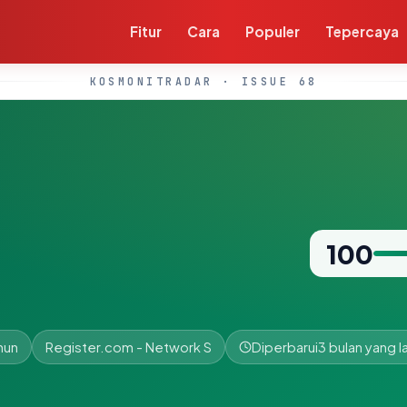
Fitur
Cara
Populer
Tepercaya
KOSMONITRADAR · ISSUE 68
100
hun
Register.com - Network S
Diperbarui
3 bulan yang la