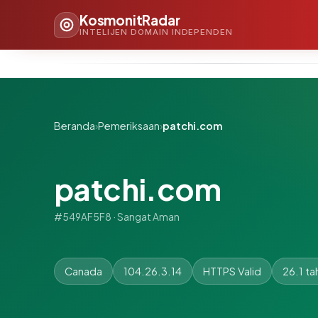
KosmonitRadar
INTELIJEN DOMAIN INDEPENDEN
Beranda
›
Pemeriksaan
›
patchi.com
patchi.com
#549AF5F8 · Sangat Aman
Canada
104.26.3.14
HTTPS Valid
26.1 ta