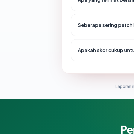
Seberapa sering patchi
Apakah skor cukup un
Laporan in
Pe