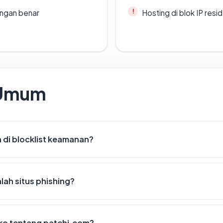
ngan benar
Hosting di blok IP resi
 Umum
di blocklist keamanan?
ah situs phishing?
siko tentang patchi.com?