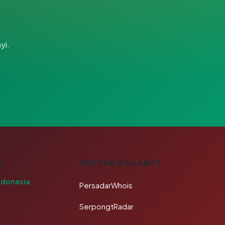
yi.
A
TAUTAN SAHABAT
ndonesia
PersadarWhois
SerpongtRadar