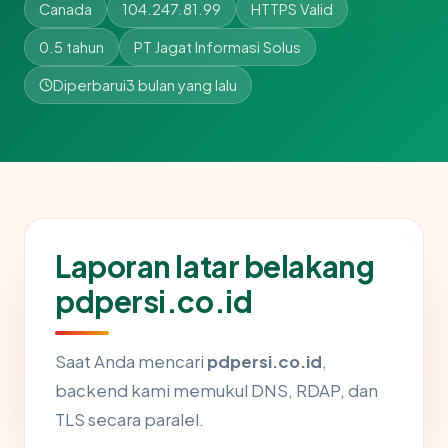
Canada
104.247.81.99
HTTPS Valid
0.5 tahun
PT Jagat Informasi Solus
Diperbarui
3 bulan yang lalu
Laporan latar belakang
pdpersi.co.id
Saat Anda mencari
pdpersi.co.id
,
backend kami memukul DNS, RDAP, dan
TLS secara paralel.