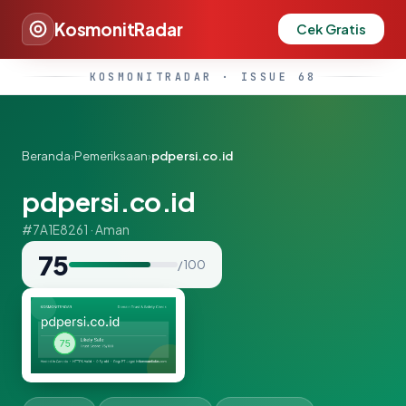
KosmonitRadar
Cek Gratis
KOSMONITRADAR · ISSUE 68
Beranda
›
Pemeriksaan
›
pdpersi.co.id
pdpersi.co.id
#7A1E8261 · Aman
75
/ 100