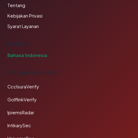
Tentang
Kebijakan Privasi
Syarat Layanan
BAHASA
Bahasa Indonesia
TAUTAN SAHABAT
CcclsuraVerify
GolflinkVerify
IpiemsRadar
IntikarySec