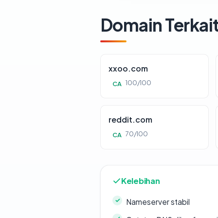
Domain Terkai
xxoo.com
100/100
CA
reddit.com
70/100
CA
Kelebihan
Nameserver stabil