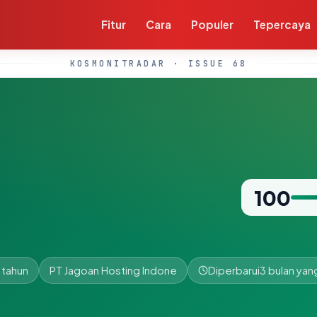
Fitur
Cara
Populer
Tepercaya
KOSMONITRADAR · ISSUE 68
100
 tahun
PT Jagoan Hosting Indone
Diperbarui
3 bulan yang