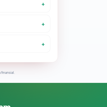
 finansial.
lam