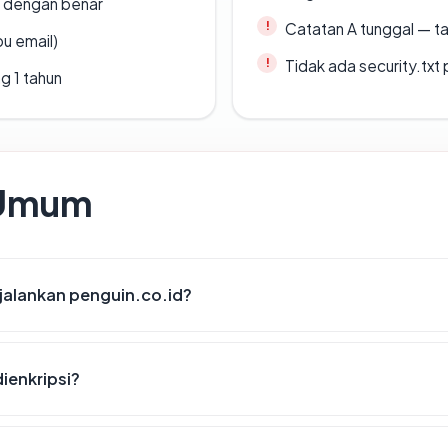
i dengan benar
Catatan A tunggal — ta
u email)
Tidak ada security.txt 
g 1 tahun
 Umum
alankan penguin.co.id?
ienkripsi?