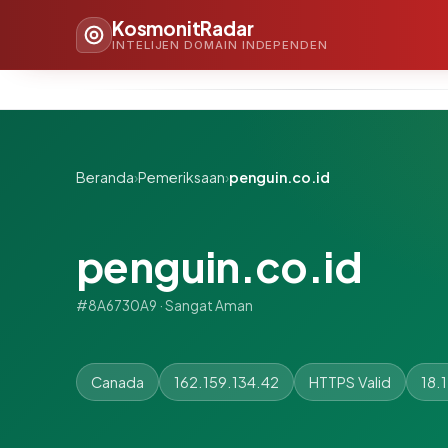
KosmonitRadar
INTELIJEN DOMAIN INDEPENDEN
Beranda
›
Pemeriksaan
›
penguin.co.id
penguin.co.id
#8A6730A9 · Sangat Aman
Canada
162.159.134.42
HTTPS Valid
18.1