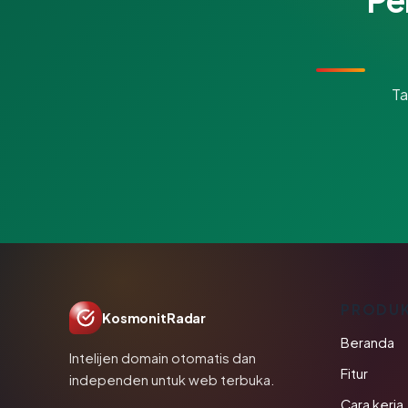
Ta
PRODU
KosmonitRadar
Beranda
Intelijen domain otomatis dan
Fitur
independen untuk web terbuka.
Cara kerja