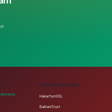
yi.
A
TAUTAN SAHABAT
ndonesia
HakarfurnSSL
BaliraniTrust