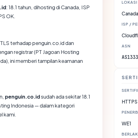
LOKASI
.id
: 18.1 tahun, dihosting di Canada, ISP
Canad
TPS OK.
ISP / P
Cloudfl
TLS terhadap penguin.co.id dan
ASN
gan registrar (PT Jagoan Hosting
AS133
ada), ini memberi tampilan keamanan
SERTI
SERTIFI
an,
penguin.co.id
sudah ada sekitar 18.1
HTTPS 
ting Indonesia — dalam kategori
PENERB
l kami.
WE1
BERLAK