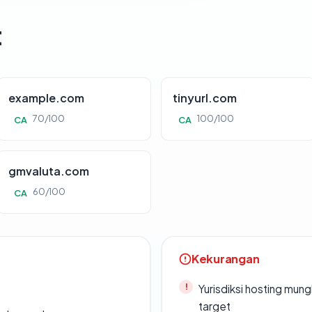
t
example.com
tinyurl.com
70/100
100/100
CA
CA
gmvaluta.com
60/100
CA
Kekurangan
Yurisdiksi hosting mun
target