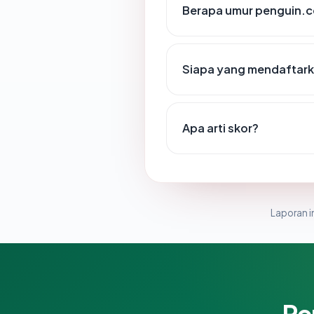
Berapa umur penguin.c
Siapa yang mendaftark
Apa arti skor?
Laporan in
Pe