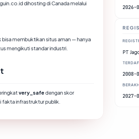
nguin.co.id dihosting di Canada melalui
2026-
REGI
dak bisa membuktikan situs aman — hanya
REGIST
us mengikuti standar industri.
PT Jago
TERDAF
t
2008-
BERAKH
peringkat
very_safe
dengan skor
2027-
 fakta infrastruktur publik.