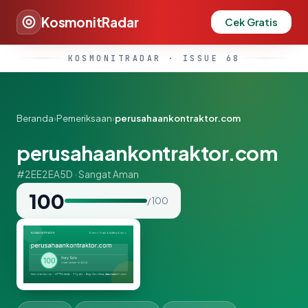
KosmonitRadar
Cek Gratis
KOSMONITRADAR · ISSUE 68
Beranda
›
Pemeriksaan
›
perusahaankontraktor.com
perusahaankontraktor.com
#2EE2EA5D · Sangat Aman
100
/ 100