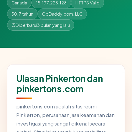
Canada
15.197.225.128
HTTPS Valid
30.7 tahun
GoDaddy.com, LLC
Diperbarui
3 bulan yang lalu
Ulasan Pinkerton dan
pinkertons.com
pinkertons.com adalah situs resmi
Pinkerton, perusahaan jasa keamanan dan
investigasi yang sangat dikenal secara