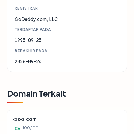
REGISTRAR
GoDaddy.com, LLC
TERDAFTAR PADA
1995-09-25
BERAKHIR PADA
2026-09-24
Domain Terkait
xxoo.com
100/100
CA