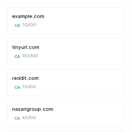
example.com
70/100
CA
tinyurl.com
100/100
CA
reddit.com
70/100
CA
nasarigroup.com
60/100
CA