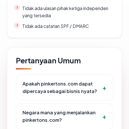
Tidak ada ulasan pihak ketiga independen
yang tersedia
Tidak ada catatan SPF / DMARC
Pertanyaan Umum
Apakah pinkertons.com dapat
dipercaya sebagai bisnis nyata?
Negara mana yang menjalankan
pinkertons.com?