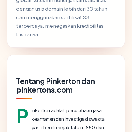
global. Situs ini menunjukkan stabilitas
dengan usia domain lebih dari 30 tahun
dan menggunakan sertifikat SSL
terpercaya, menegaskan kredibilitas
bisnisnya.
Tentang Pinkerton dan
pinkertons.com
P
inkerton adalah perusahaan jasa
keamanan dan investigasi swasta
yang berdiri sejak tahun 1850 dan