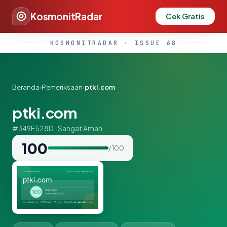
KosmonitRadar
Cek Gratis
KOSMONITRADAR · ISSUE 68
Beranda
›
Pemeriksaan
›
ptki.com
ptki.com
#349F528D · Sangat Aman
100
/ 100