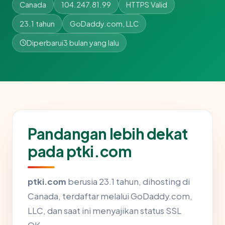
Canada
104.247.81.99
HTTPS Valid
23.1 tahun
GoDaddy.com, LLC
Diperbarui
3 bulan yang lalu
Pandangan lebih dekat
pada ptki.com
ptki.com
berusia 23.1 tahun, dihosting di
Canada, terdaftar melalui GoDaddy.com,
LLC, dan saat ini menyajikan status SSL