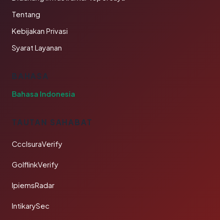
Tentang
Kebijakan Privasi
Syarat Layanan
BAHASA
Bahasa Indonesia
TAUTAN SAHABAT
CcclsuraVerify
GolflinkVerify
IpiemsRadar
IntikarySec