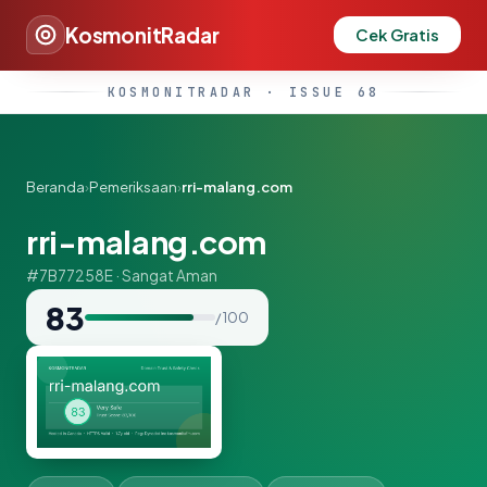
KosmonitRadar
Cek Gratis
KOSMONITRADAR · ISSUE 68
Beranda
›
Pemeriksaan
›
rri-malang.com
rri-malang.com
#7B77258E · Sangat Aman
83
/ 100