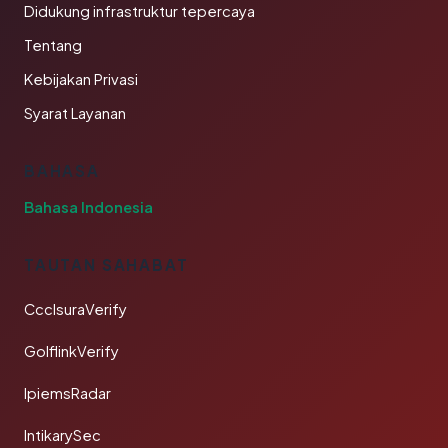
Didukung infrastruktur tepercaya
Tentang
Kebijakan Privasi
Syarat Layanan
BAHASA
Bahasa Indonesia
TAUTAN SAHABAT
CcclsuraVerify
GolflinkVerify
IpiemsRadar
IntikarySec