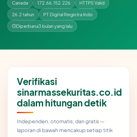
Canada
172.66.152.226
HTTPS Valid
26.2 tahun
PT Digital Registra Indo
Diperbarui
3 bulan yang lalu
Verifikasi
sinarmassekuritas.co.id
dalam hitungan detik
Independen, otomatis, dan gratis —
laporan di bawah mencakup setiap titik