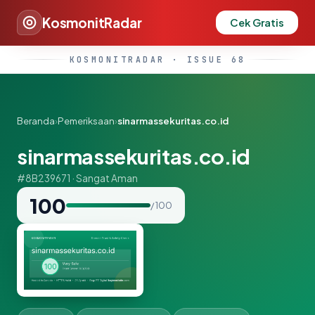
KosmonitRadar
Cek Gratis
KOSMONITRADAR · ISSUE 68
Beranda
›
Pemeriksaan
›
sinarmassekuritas.co.id
sinarmassekuritas.co.id
#8B239671 · Sangat Aman
100
/ 100