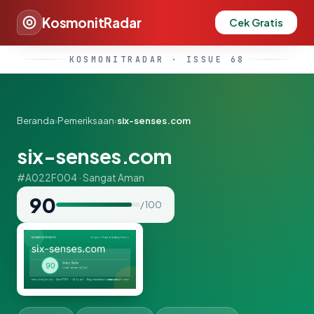
KosmonitRadar
Cek Gratis
KOSMONITRADAR · ISSUE 68
Beranda
›
Pemeriksaan
›
six-senses.com
six-senses.com
#A022F004 · Sangat Aman
90
/ 100