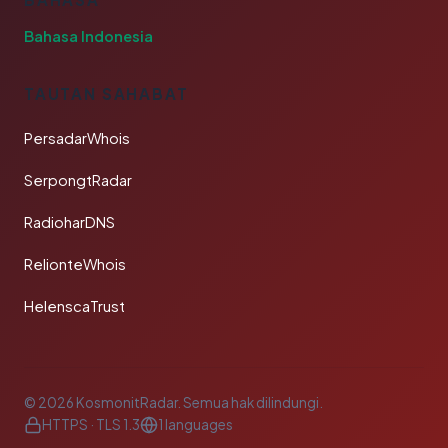
Bahasa Indonesia
TAUTAN SAHABAT
PersadarWhois
SerpongtRadar
RadioharDNS
RelionteWhois
HelenscaTrust
© 2026 KosmonitRadar. Semua hak dilindungi.
HTTPS · TLS 1.3
1 languages