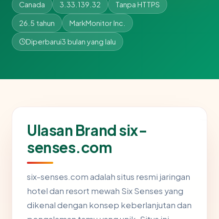
Canada
3.33.139.32
Tanpa HTTPS
26.5 tahun
MarkMonitor Inc.
Diperbarui
3 bulan yang lalu
Ulasan Brand six-
senses.com
six-senses.com adalah situs resmi jaringan
hotel dan resort mewah Six Senses yang
dikenal dengan konsep keberlanjutan dan