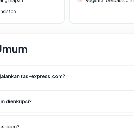
 yang mapan
Registrar berbasis di l
onsisten
 Umum
jalankan tas-express.com?
m dienkripsi?
ess.com?