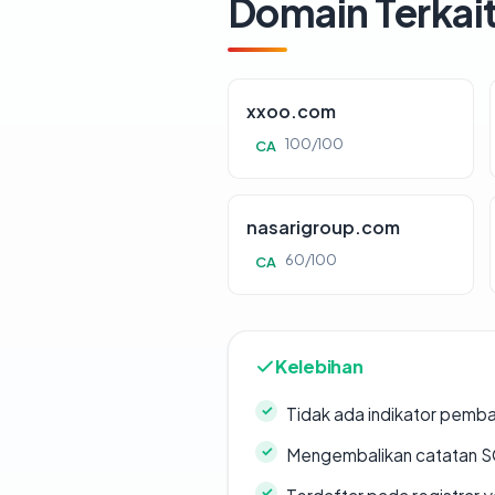
Domain Terkai
xxoo.com
100/100
CA
nasarigroup.com
60/100
CA
Kelebihan
Tidak ada indikator pemb
Mengembalikan catatan SO