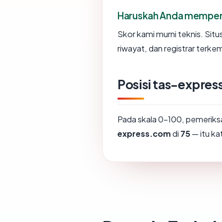
Haruskah Anda memper
Skor kami murni teknis. Sit
riwayat, dan registrar terke
Posisi tas-expre
Pada skala 0-100, pemeri
express.com
di
75
— itu ka