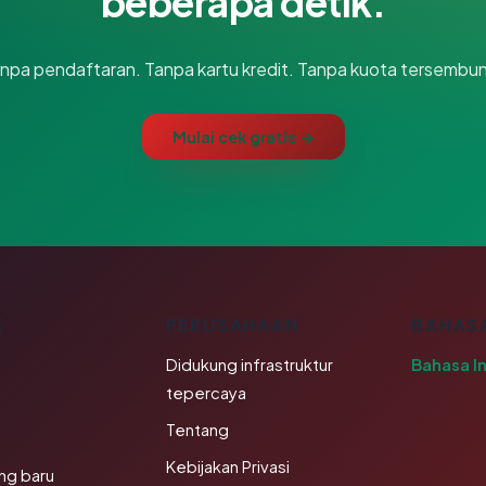
beberapa detik.
npa pendaftaran. Tanpa kartu kredit. Tanpa kuota tersembun
Mulai cek gratis →
K
PERUSAHAAN
BAHAS
Didukung infrastruktur
Bahasa I
tepercaya
Tentang
Kebijakan Privasi
ng baru