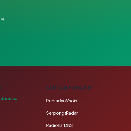
yi.
A
TAUTAN SAHABAT
ndonesia
PersadarWhois
SerpongtRadar
RadioharDNS