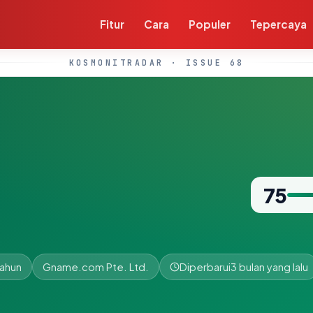
Fitur
Cara
Populer
Tepercaya
KOSMONITRADAR · ISSUE 68
75
tahun
Gname.com Pte. Ltd.
Diperbarui
3 bulan yang lalu