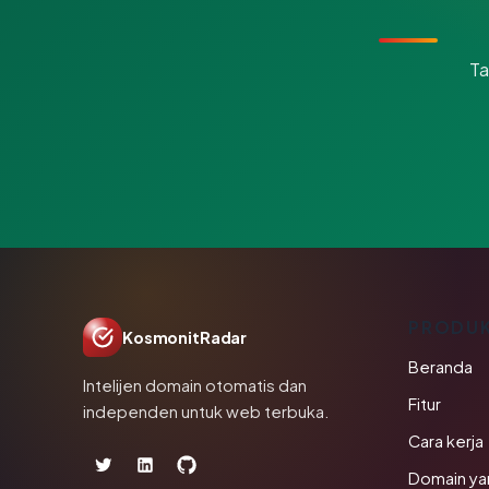
Ta
PRODU
KosmonitRadar
Beranda
Intelijen domain otomatis dan
Fitur
independen untuk web terbuka.
Cara kerja
Domain ya