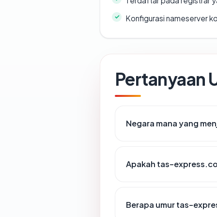
Terdaftar pada registrar
Konfigurasi nameserver k
Pertanyaan
Negara mana yang men
Apakah tas-express.co
Berapa umur tas-expr