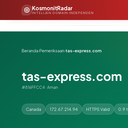
KosmonitRadar
INTELIJEN DOMAIN INDEPENDEN
Beranda
›
Pemeriksaan
›
tas-express.com
tas-express.com
#816FFCC4 · Aman
Canada
172.67.214.94
HTTPS Valid
0.9 