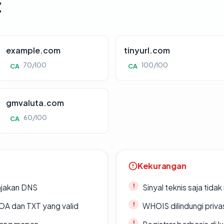
t
example.com
tinyurl.com
70/100
100/100
CA
CA
gmvaluta.com
60/100
CA
Kekurangan
ajakan DNS
Sinyal teknis saja tid
A dan TXT yang valid
WHOIS dilindungi priva