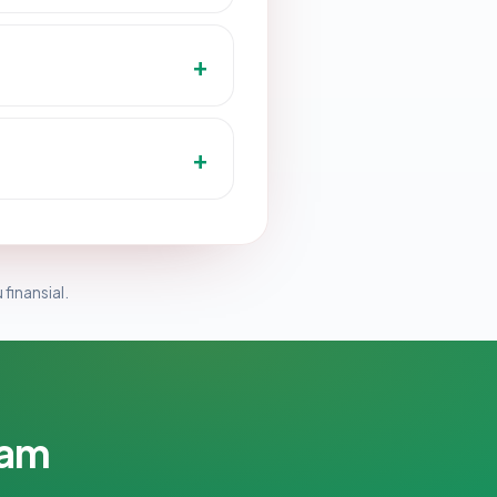
 finansial.
lam