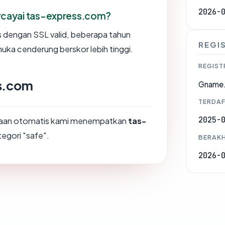
2026-
cayai tas-express.com?
us dengan SSL valid, beberapa tahun
REGI
muka cenderung berskor lebih tinggi.
REGIST
ss.com
Gname.
TERDAF
2025-
ksaan otomatis kami menempatkan
tas-
tegori "safe".
BERAKH
2026-