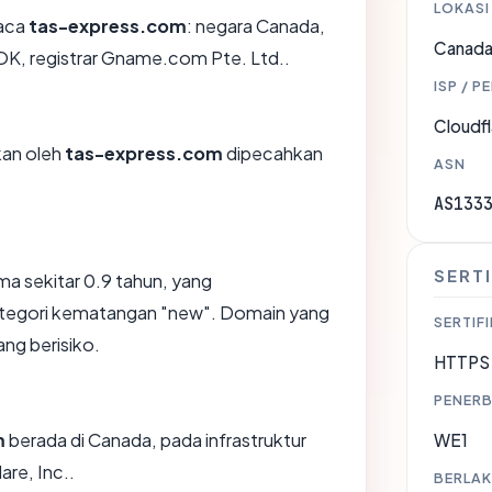
LOKASI
aca
tas-express.com
: negara Canada,
Canad
 OK, registrar Gname.com Pte. Ltd..
ISP / P
Cloudfl
ikan oleh
tas-express.com
dipecahkan
ASN
AS133
SERTI
ma sekitar 0.9 tahun, yang
egori kematangan "new". Domain yang
SERTIFI
ang berisiko.
HTTPS 
PENERB
m
berada di Canada, pada infrastruktur
WE1
are, Inc..
BERLAK