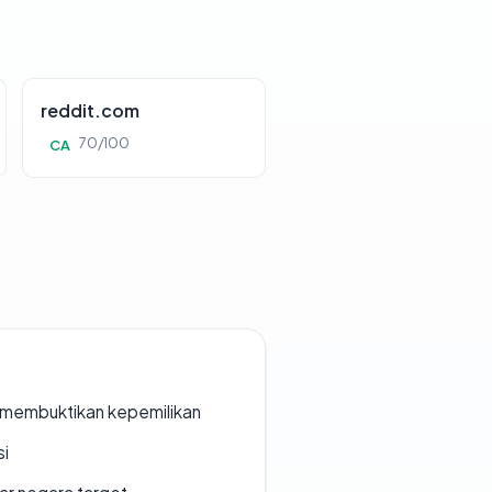
reddit.com
70/100
CA
ak membuktikan kepemilikan
si