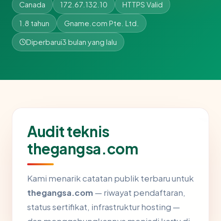
Canada
172.67.132.10
HTTPS Valid
1.8 tahun
Gname.com Pte. Ltd.
Diperbarui
3 bulan yang lalu
Audit teknis
thegangsa.com
Kami menarik catatan publik terbaru untuk
thegangsa.com
— riwayat pendaftaran,
status sertifikat, infrastruktur hosting —