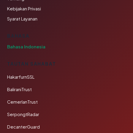
Kebijakan Privasi
Syarat Layanan
BAHASA
Bahasa Indonesia
TAUTAN SAHABAT
HakarfurnSSL
BaliraniTrust
CemerlanTrust
SerpongtRadar
DecanterGuard