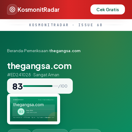
KosmonitRadar
Cek Gratis
KOSMONITRADAR · ISSUE 68
Beranda
›
Pemeriksaan
›
thegangsa.com
thegangsa.com
#ED241028 · Sangat Aman
83
/ 100