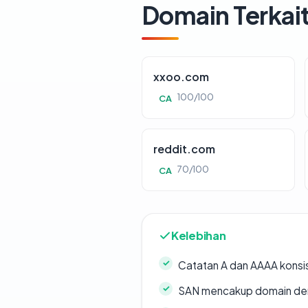
Domain Terkai
xxoo.com
100/100
CA
reddit.com
70/100
CA
Kelebihan
Catatan A dan AAAA konsi
SAN mencakup domain de