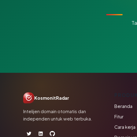
Ta
PRODU
KosmonitRadar
Beranda
Intelijen domain otomatis dan
Fitur
independen untuk web terbuka.
Cara kerja