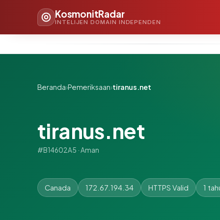
KosmonitRadar
INTELIJEN DOMAIN INDEPENDEN
Beranda
›
Pemeriksaan
›
tiranus.net
tiranus.net
#B14602A5 · Aman
Canada
172.67.194.34
HTTPS Valid
1 tah