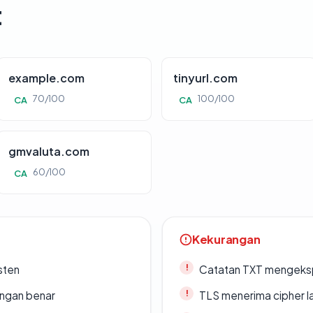
t
example.com
tinyurl.com
70/100
100/100
CA
CA
gmvaluta.com
60/100
CA
Kekurangan
sten
Catatan TXT mengeksp
ngan benar
TLS menerima cipher 