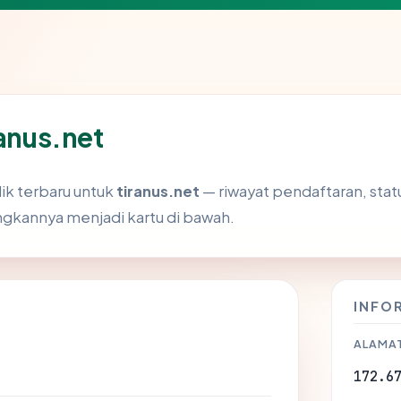
ranus.net
ik terbaru untuk
tiranus.net
— riwayat pendaftaran, status
kannya menjadi kartu di bawah.
INFO
ALAMAT
172.6