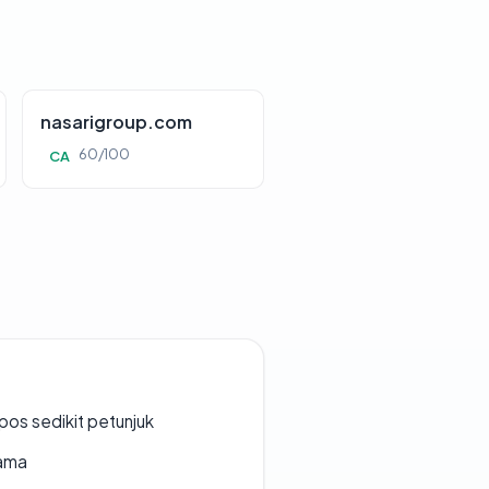
nasarigroup.com
60/100
CA
os sedikit petunjuk
lama