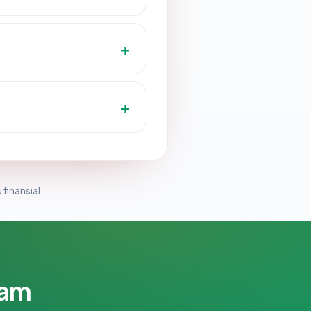
 finansial.
lam