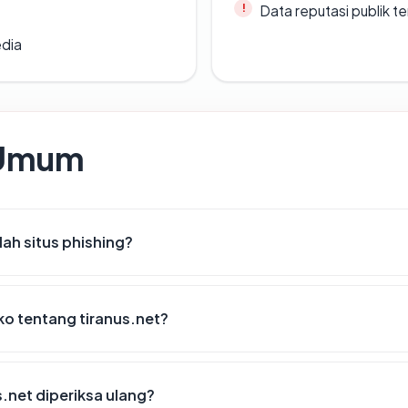
Data reputasi publik t
edia
 Umum
ah situs phishing?
iko tentang tiranus.net?
.net diperiksa ulang?