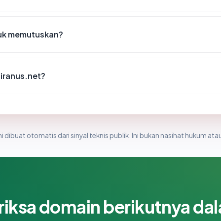
tuk memutuskan?
tiranus.net?
i dibuat otomatis dari sinyal teknis publik. Ini bukan nasihat hukum atau
riksa domain berikutnya da