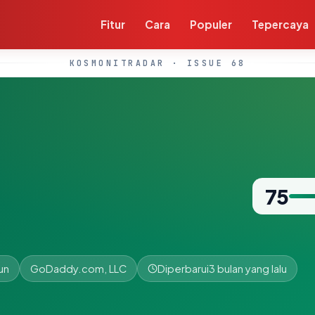
Fitur
Cara
Populer
Tepercaya
KOSMONITRADAR · ISSUE 68
75
un
GoDaddy.com, LLC
Diperbarui
3 bulan yang lalu