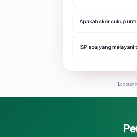
Apakah skor cukup un
ISP apa yang melayani 
Laporan in
Pe