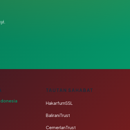
yi.
A
TAUTAN SAHABAT
ndonesia
HakarfurnSSL
BaliraniTrust
CemerlanTrust