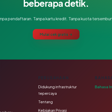
beberapa detik.
npa pendaftaran. Tanpa kartu kredit. Tanpa kuota tersembun
Mulai cek gratis →
K
PERUSAHAAN
BAHAS
Didukung infrastruktur
Bahasa I
tepercaya
Tentang
Kebijakan Privasi