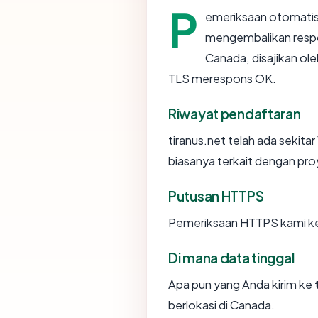
P
emeriksaan otomatis
mengembalikan resp
Canada, disajikan ol
TLS merespons OK.
Riwayat pendaftaran
tiranus.net telah ada sekita
biasanya terkait dengan pr
Putusan HTTPS
Pemeriksaan HTTPS kami ke 
Di mana data tinggal
Apa pun yang Anda kirim ke
berlokasi di Canada.