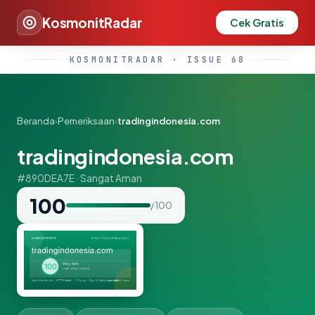
KosmonitRadar
Cek Gratis
KOSMONITRADAR · ISSUE 68
Beranda
›
Pemeriksaan
›
tradingindonesia.com
tradingindonesia.com
#890DEA7E · Sangat Aman
100
/ 100