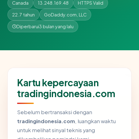
Canada
13.248.169.48
HTTPS Valid
22.7 tahun
GoDaddy.com, LLC
Diperbarui
3 bulan yang lalu
Kartu kepercayaan
tradingindonesia.com
Sebelum bertransaksi dengan
tradingindonesia.com
, luangkan waktu
untuk melihat sinyal teknis yang