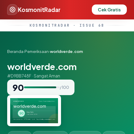
KosmonitRadar
Cek Gratis
KOSMONITRADAR · ISSUE 68
Beranda
›
Pemeriksaan
›
worldverde.com
worldverde.com
#D9BB748F · Sangat Aman
90
/ 100