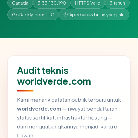
Canada
3.33.130.190
HTTPS Valid
3 tahun
GoDaddy.com, LLC
Diperbarui
3 bulan yang lalu
Audit teknis
worldverde.com
Kami menarik catatan publik terbaru untuk
worldverde.com
— riwayat pendaftaran,
status sertifikat, infrastruktur hosting —
dan menggabungkannya menjadi kartu di
bawah.