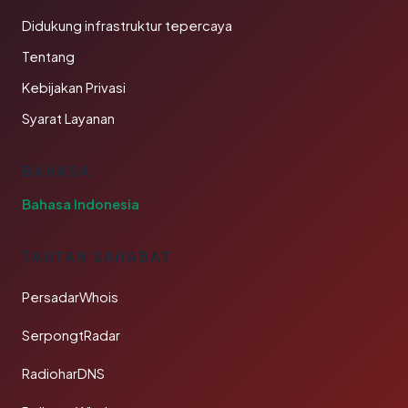
Didukung infrastruktur tepercaya
Tentang
Kebijakan Privasi
Syarat Layanan
BAHASA
Bahasa Indonesia
TAUTAN SAHABAT
PersadarWhois
SerpongtRadar
RadioharDNS