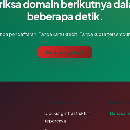
riksa domain berikutnya da
beberapa detik.
npa pendaftaran. Tanpa kartu kredit. Tanpa kuota tersembun
Mulai cek gratis →
K
PERUSAHAAN
BAHAS
Didukung infrastruktur
Bahasa I
tepercaya