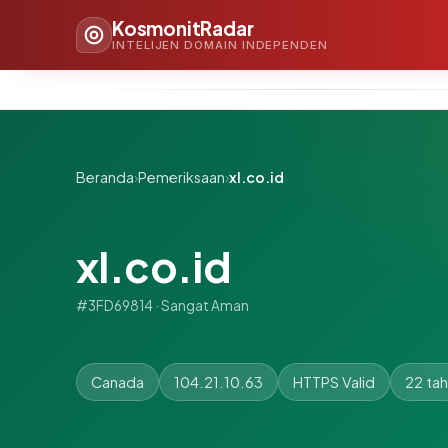
KosmonitRadar
INTELIJEN DOMAIN INDEPENDEN
Beranda
›
Pemeriksaan
›
xl.co.id
xl.co.id
#3FD69814 · Sangat Aman
Canada
104.21.10.63
HTTPS Valid
22 ta