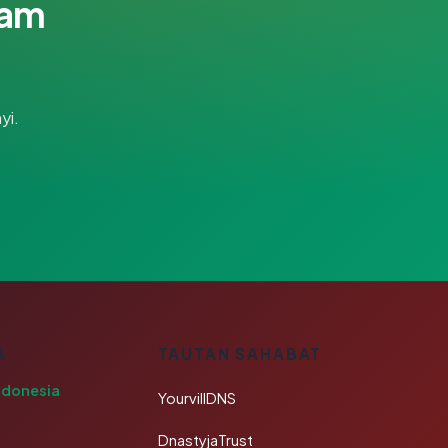
lam
yi.
A
TAUTAN SAHABAT
ndonesia
YourvillDNS
DnastyjaTrust