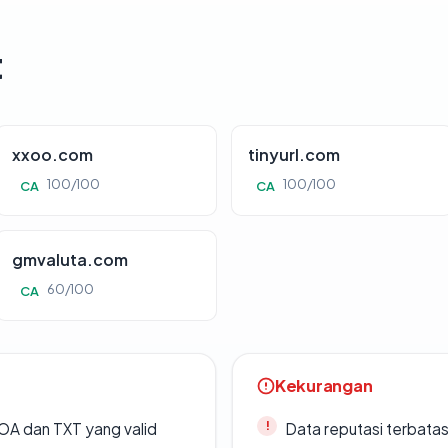
t
xxoo.com
tinyurl.com
100/100
100/100
CA
CA
gmvaluta.com
60/100
CA
Kekurangan
A dan TXT yang valid
Data reputasi terbata