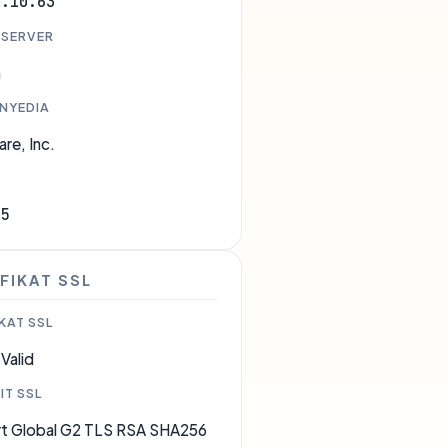
1.10.63
 SERVER
a
ENYEDIA
are, Inc.
35
FIKAT SSL
KAT SSL
Valid
IT SSL
rt Global G2 TLS RSA SHA256