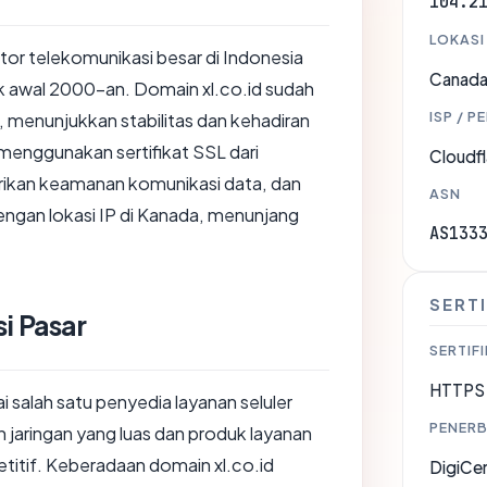
104.2
LOKASI
tor telekomunikasi besar di Indonesia
Canad
k awal 2000-an. Domain xl.co.id sudah
ISP / P
, menunjukkan stabilitas dan kehadiran
 menggunakan sertifikat SSL dari
Cloudfl
rikan keamanan komunikasi data, dan
ASN
dengan lokasi IP di Kanada, menunjang
AS133
SERTI
i Pasar
SERTIFI
HTTPS 
i salah satu penyedia layanan seluler
PENERB
n jaringan yang luas dan produk layanan
titif. Keberadaan domain xl.co.id
DigiCe