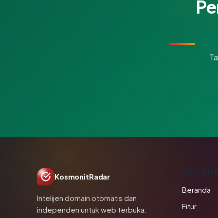
Pe
Ta
PRODU
KosmonitRadar
Beranda
Intelijen domain otomatis dan
Fitur
independen untuk web terbuka.