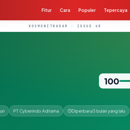
Fitur
Cara
Populer
Tepercaya
KOSMONITRADAR · ISSUE 68
100
hun
PT Cyberindo Aditama
Diperbarui
3 bulan yang lalu