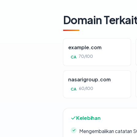
Domain Terkai
example.com
70/100
CA
nasarigroup.com
60/100
CA
Kelebihan
Mengembalikan catatan SO