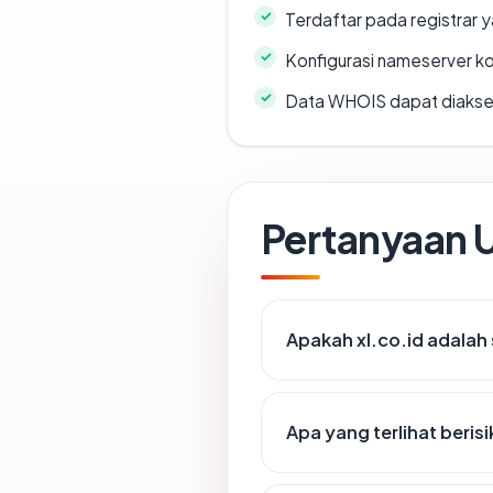
Terdaftar pada registrar
Konfigurasi nameserver k
Data WHOIS dapat diaks
Pertanyaan
Apakah xl.co.id adalah 
Apa yang terlihat beris