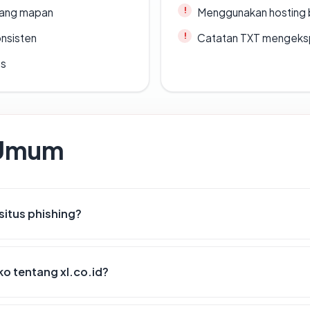
 yang mapan
Menggunakan hosting 
onsisten
Catatan TXT mengeksp
es
 Umum
situs phishing?
iko tentang xl.co.id?